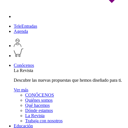
TeleEntradas
Agenda
Acceder
a
Inspeccionar
perfil
carrito
personal
Conócenos
La Revista
Descubre las nuevas propuestas que hemos diseñado para ti.
Ver más
CONÓCENOS
Quiénes somos
Qué hacemos
Dónde estamos
La Revista
Trabaja con nosotros
Educación