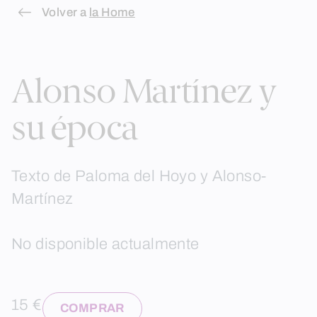
Skip
Volver a
la Home
to
content
Alonso Martínez y
su época
Texto de Paloma del Hoyo y Alonso-
Martínez
No disponible actualmente
15 €
COMPRAR