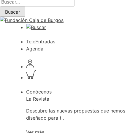
Skip
Buscar
to
por:
Buscar
content
TeleEntradas
Agenda
Acceder
a
Inspeccionar
perfil
carrito
personal
Conócenos
La Revista
Descubre las nuevas propuestas que hemos
diseñado para ti.
Ver más