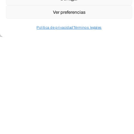
Ver preferencias
Política de privacidad
Términos legales
Acceder a perfil personal
Inspeccionar carrito
Cuando envíes estarás aceptando los
usos y
condiciones