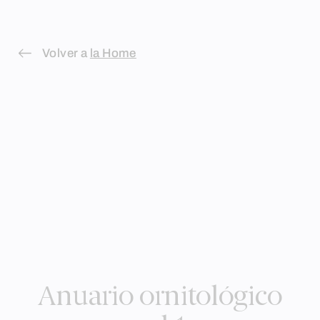
Skip
to
Volver a
la Home
content
Anuario ornitológico