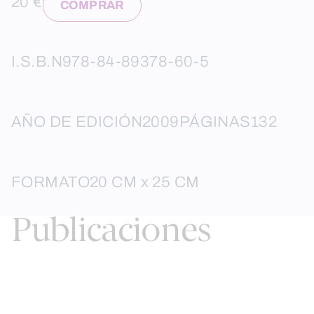
20 €
COMPRAR
I.S.B.N
978-84-89378-60-5
AÑO DE EDICIÓN
2009
PÁGINAS
132
FORMATO
20 CM x 25 CM
Publicaciones