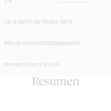
3 €
I.S.B.N
978-84-96421-89-9
Año de edición
2008
páginas
55
formato
13 cm x 23 cm
Resumen