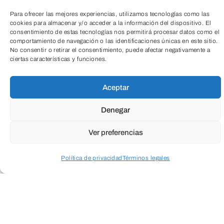
Para ofrecer las mejores experiencias, utilizamos tecnologías como las
cookies para almacenar y/o acceder a la información del dispositivo. El
consentimiento de estas tecnologías nos permitirá procesar datos como el
comportamiento de navegación o las identificaciones únicas en este sitio.
No consentir o retirar el consentimiento, puede afectar negativamente a
ciertas características y funciones.
Aceptar
TeleEntradas
Denegar
Ver preferencias
Fundación
Política de privacidad
Términos legales
Caja de
Acceder a perfil personal
Inspeccionar carrito
Burgos
Calle La Puebla, 1 (Edificio Nexo)