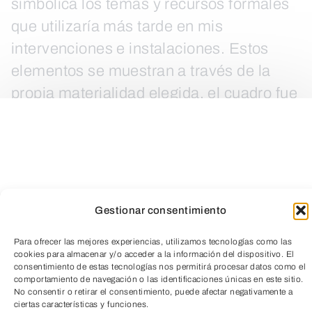
simbólica los temas y recursos formales
que utilizaría más tarde en mis
intervenciones e instalaciones. Estos
elementos se muestran a través de la
propia materialidad elegida, el cuadro fue
realizado con polvo negro de hierro y
medias que antes de ser adheridas al
lienzo fueron portadas sobre el cuerpo.
También contiene elementos formales
que remiten, por una parte, al
Gestionar consentimiento
conocimiento tecnológico (planos,
Para ofrecer las mejores experiencias, utilizamos tecnologías como las
circuitos…), y por otra, al espacio
cookies para almacenar y/o acceder a la información del dispositivo. El
consentimiento de estas tecnologías nos permitirá procesar datos como el
doméstico. Por último, en la base
TeleEntradas
comportamiento de navegación o las identificaciones únicas en este sitio.
aparecen una serie de huellas
No consentir o retirar el consentimiento, puede afectar negativamente a
ciertas características y funciones.