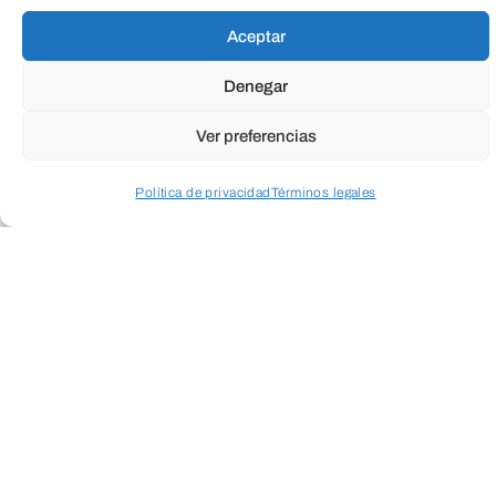
Todas
Aceptar
TeleEntradas
Cultura
Social
Empresarial
Denegar
Salud
Medio ambiente
Ver preferencias
Política de privacidad
Términos legales
Acceder a perfil personal
Inspeccionar carrito