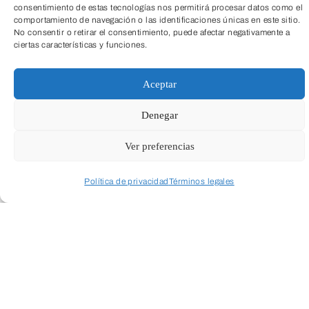
TeleEntradas
consentimiento de estas tecnologías nos permitirá procesar datos como el
comportamiento de navegación o las identificaciones únicas en este sitio.
No consentir o retirar el consentimiento, puede afectar negativamente a
ciertas características y funciones.
Aceptar
Denegar
Servicio
Ver preferencias
Sesión inicial presencial u online (30
Política de privacidad
Términos legales
min)
Acceder a perfil personal
Inspeccionar carrito
Gratuito
Consulta individualizada (60min)