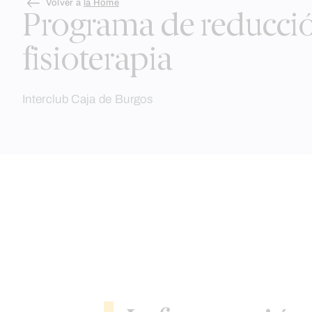
Skip
Volver a
la Home
to
Programa de reducció
content
fisioterapia
Interclub Caja de Burgos