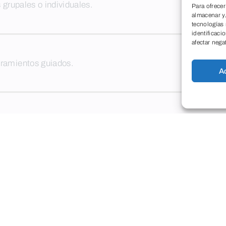
s grupales o individuales.
Para ofrecer
almacenar y/
tecnologías
identificaci
afectar nega
iramientos guiados.
A
ara evitar el desgaste articular.
igamentos
del brazo y muñeca. Prevención cervicalgia y lum