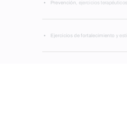
Prevención
, ejercicios terapéutico
Ejercicios de fortalecimiento
y est
Adaptación del puesto de trabajo
p
Protección de la musculatura y l