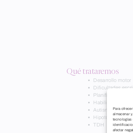
Qué trataremos
Desarrollo motor
Dificultades escri
Planificación mo
Habilidad de des
Para ofrecer
Autismo
almacenar y/
Hipotonía
tecnologías
TDH
identificaci
afectar nega