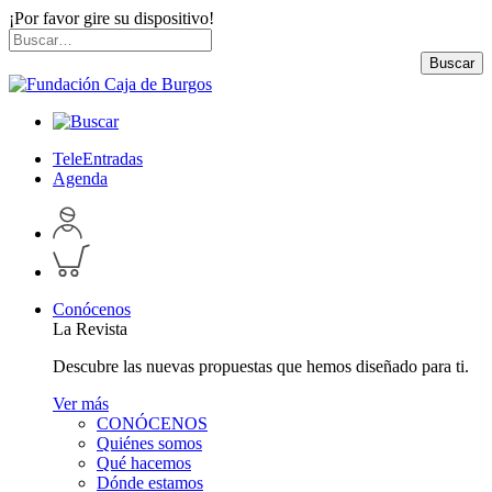
¡Por favor gire su dispositivo!
Skip
Buscar
to
por:
Buscar
content
TeleEntradas
Agenda
Acceder
a
Inspeccionar
perfil
carrito
personal
Conócenos
La Revista
Descubre las nuevas propuestas que hemos diseñado para ti.
Ver más
CONÓCENOS
Quiénes somos
Qué hacemos
Dónde estamos