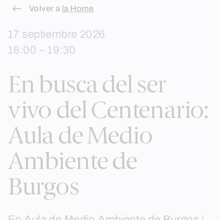
Skip
Volver a
la Home
to
17 septiembre 2026
content
18:00 – 19:30
En busca del ser
vivo del Centenario:
Aula de Medio
Ambiente de
Burgos
En
Aula de Medio Ambiente de Burgos
|