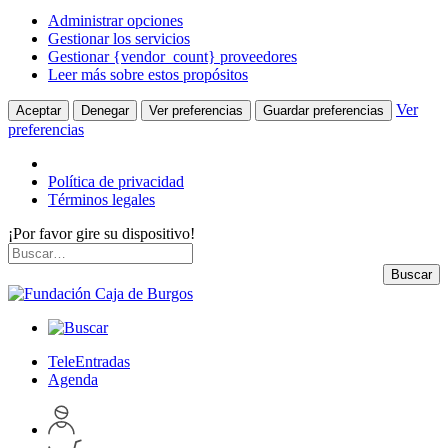
Administrar opciones
Gestionar los servicios
Gestionar {vendor_count} proveedores
Leer más sobre estos propósitos
Ver
Aceptar
Denegar
Ver preferencias
Guardar preferencias
preferencias
Política de privacidad
Términos legales
¡Por favor gire su dispositivo!
Skip
Buscar
to
por:
Buscar
content
TeleEntradas
Agenda
Acceder
a
Inspeccionar