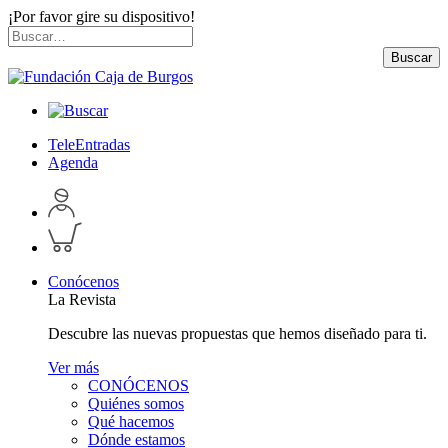
¡Por favor gire su dispositivo!
Skip
Buscar
to
por:
Buscar
content
TeleEntradas
Agenda
Acceder
a
Inspeccionar
perfil
carrito
personal
Conócenos
La Revista
Descubre las nuevas propuestas que hemos diseñado para ti.
Ver más
CONÓCENOS
Quiénes somos
Qué hacemos
Dónde estamos