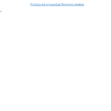
Política de privacidad
Términos legales
Acceder a perfil personal
Inspeccionar carrito