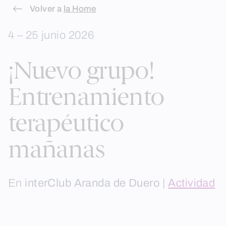
Skip
Volver a
la Home
to
4 – 25 junio 2026
content
¡Nuevo grupo!
Entrenamiento
terapéutico
mañanas
En
interClub Aranda de Duero
|
Actividad