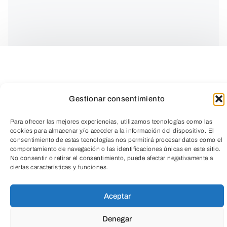
Gestionar consentimiento
Para ofrecer las mejores experiencias, utilizamos tecnologías como las
Perfecciona tus habilidades culinarias y
cookies para almacenar y/o acceder a la información del dispositivo. El
consentimiento de estas tecnologías nos permitirá procesar datos como el
da un salto de nivel con este curso
comportamiento de navegación o las identificaciones únicas en este sitio.
No consentir o retirar el consentimiento, puede afectar negativamente a
mensual de cocina intermedia. Diseñado
TeleEntradas
ciertas características y funciones.
para personas que ya dominan las
técnicas básicas, este programa te
Aceptar
permitirá desarrollar mayor soltura,
Denegar