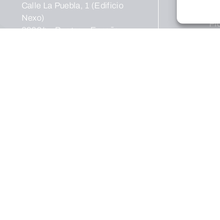
Calle La Puebla, 1 (Edificio
Co
Nexo)
Pr
09004 – Burgos – España
Cultura
Pr
cul
Teléfono:
(+34) 947 258 113
Email:
Ce
fundacion@cajadeburgos.com
Ex
Pu
Social
Fo