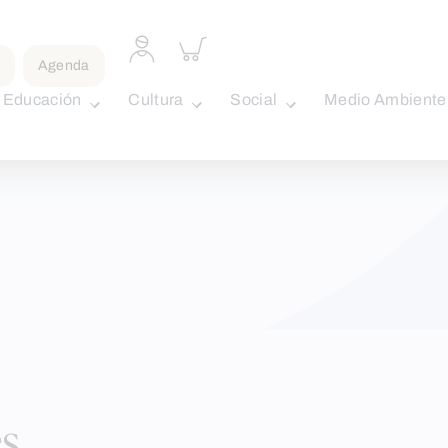
Acceder
Inspeccionar
a
carrito
Agenda
perfil
personal
Educación
Cultura
Social
Medio Ambiente
s