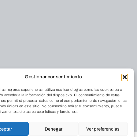
Gestionar consentimiento
Residencia
 las mejores experiencias, utilizamos tecnologías como las cookies para
iénes somos
Cordia
o acceder a la información del dispositivo. El consentimiento de estas
nde estamos
 nos permitirá procesar datos como el comportamiento de navegación o las
Medio Ambiente
 Revista
ones únicas en este sitio. No consentir o retirar el consentimiento, puede
tivamente a ciertas características y funciones.
Aulas de Medio
abaja con
Ambiente
sotros
Programas
ceptar
Denegar
Ver preferencias
Publicaciones