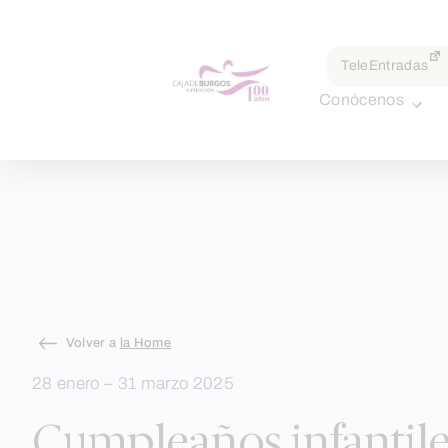
por:
TeleEntradas
Conócenos
Skip
Volver a
la Home
to
28 enero – 31 marzo 2025
content
Cumpleaños infantile