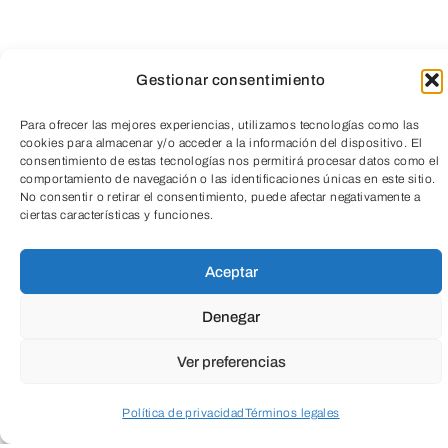
Aprender a Aprender
¿QUÉ?
Gestionar consentimiento
Para ofrecer las mejores experiencias, utilizamos tecnologías como las
Un taller impartido por un equipo de
cookies para almacenar y/o acceder a la información del dispositivo. El
consentimiento de estas tecnologías nos permitirá procesar datos como el
TeleEntradas
jóvenes con discapacidad intelectual
comportamiento de navegación o las identificaciones únicas en este sitio.
No consentir o retirar el consentimiento, puede afectar negativamente a
(integrante de la Fundación Aspanias
ciertas características y funciones.
Burgos) que han sido víctimas de acoso,
acercará al alumnado la problemática del
Aceptar
bullying a través de historias personales.
Denegar
El conjunto de actividades previstas en el
Ver preferencias
taller (explicaciones teóricas, vivencias
en primera persona, preguntas para la
Política de privacidad
Términos legales
reflexión individual y colectiva, vídeos,
Acceder a perfil personal
Inspeccionar carrito