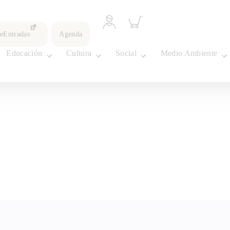
Acceder
Inspeccionar
a
carrito
leEntradas
Agenda
perfil
personal
Educación
Cultura
Social
Medio Ambiente