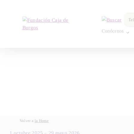
Te
Conócenos
Skip
Volver a
la Home
to
1 octubre 2025 – 29 mayo 2026