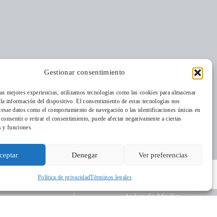
Gestionar consentimiento
las mejores experiencias, utilizamos tecnologías como las cookies para almacenar
 la información del dispositivo. El consentimiento de estas tecnologías nos
cesar datos como el comportamiento de navegación o las identificaciones únicas en
o consentir o retirar el consentimiento, puede afectar negativamente a ciertas
s y funciones.
Foro Solidario
iénes somos
Residencia Cordia
ceptar
Denegar
Ver preferencias
nde estamos
 Revista
Política de privacidad
Términos legales
Medio Ambiente
abaja con
Aulas de Medio
sotros
Ambiente