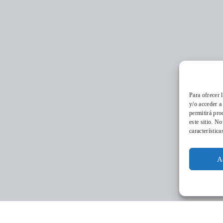
Para ofrecer 
y/o acceder a
permitirá pro
este sitio. N
característica
Conócenos
Qu
A
Dó
La
Tr
no