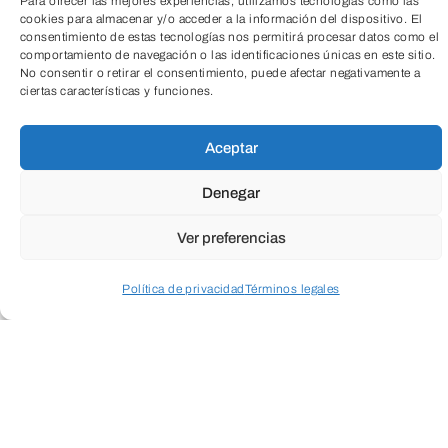
Para ofrecer las mejores experiencias, utilizamos tecnologías como las
cookies para almacenar y/o acceder a la información del dispositivo. El
consentimiento de estas tecnologías nos permitirá procesar datos como el
comportamiento de navegación o las identificaciones únicas en este sitio.
No consentir o retirar el consentimiento, puede afectar negativamente a
ciertas características y funciones.
TeleEntradas
Aceptar
Denegar
Ver preferencias
Política de privacidad
Términos legales
Acceder a perfil personal
Inspeccionar carrito