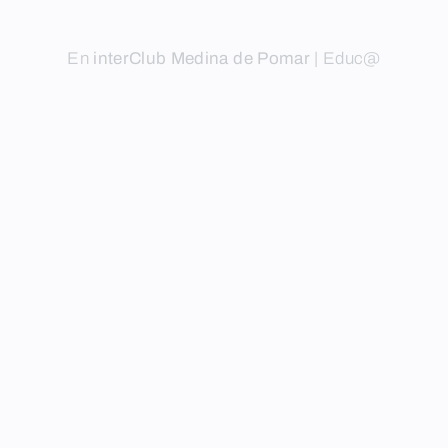
En
interClub Medina de Pomar
|
Educ@