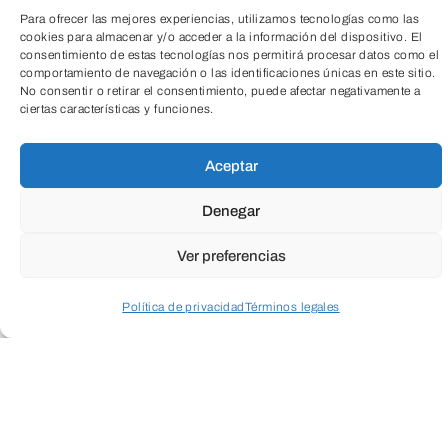
Para ofrecer las mejores experiencias, utilizamos tecnologías como las
cookies para almacenar y/o acceder a la información del dispositivo. El
consentimiento de estas tecnologías nos permitirá procesar datos como el
TeleEntradas
comportamiento de navegación o las identificaciones únicas en este sitio.
No consentir o retirar el consentimiento, puede afectar negativamente a
ciertas características y funciones.
Aceptar
Denegar
Cuando envíes estarás aceptando los
usos y
condiciones
Ver preferencias
Política de privacidad
Términos legales
Acceder a perfil personal
Inspeccionar carrito