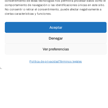
consentimiento de estas tecnologías nos permitirá procesar datos como el
comportamiento de navegación o las identificaciones únicas en este sitio.
No consentir o retirar el consentimiento, puede afectar negativamente a
ciertas características y funciones.
TeleEntradas
Aceptar
Denegar
Ver preferencias
Política de privacidad
Términos legales
Acceder a perfil personal
Inspeccionar carrito
Fundación