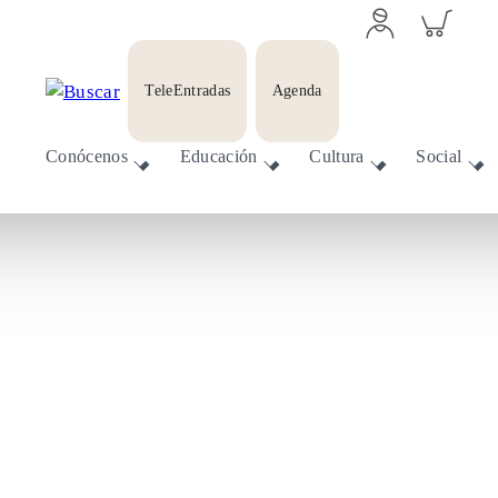
Acceder
Inspeccionar
a
carrito
perfil
personal
TeleEntradas
Agenda
Conócenos
Educación
Cultura
Social