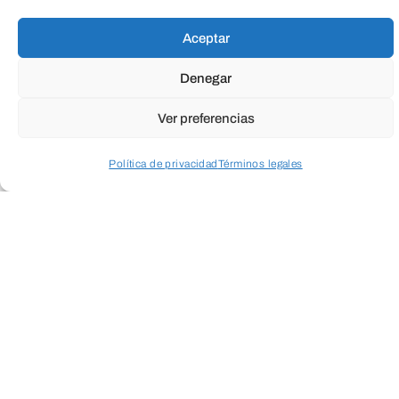
Aceptar
Denegar
Ver preferencias
Política de privacidad
Términos legales
Acceder a perfil personal
Inspeccionar carrito
ENVIAR