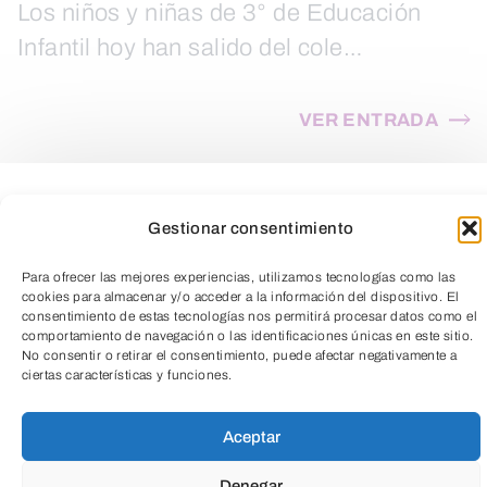
Los niños y niñas de 3° de Educación
Infantil hoy han salido del cole…
VER ENTRADA
Teorema de los cuatro colores
Gestionar consentimiento
¡Proyecto interdisciplinar! Porque las
Matemáticas no se limitan a lo que
Para ofrecer las mejores experiencias, utilizamos tecnologías como las
cookies para almacenar y/o acceder a la información del dispositivo. El
vemos en los…
consentimiento de estas tecnologías nos permitirá procesar datos como el
comportamiento de navegación o las identificaciones únicas en este sitio.
No consentir o retirar el consentimiento, puede afectar negativamente a
ciertas características y funciones.
VER ENTRADA
TeleEntradas
Aceptar
Denegar