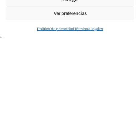
Ver preferencias
Política de privacidad
Términos legales
Acceder a perfil personal
Inspeccionar carrito
Suscríbete a
nuestra
Newsletter