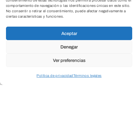
consentimiento de estas tecnologías nos permitirá procesar datos como el
comportamiento de navegación o las identificaciones únicas en este sitio.
ENVIAR
No consentir o retirar el consentimiento, puede afectar negativamente a
ciertas características y funciones.
TeleEntradas
Aceptar
Denegar
Ver preferencias
Política de privacidad
Términos legales
Acceder a perfil personal
Inspeccionar carrito