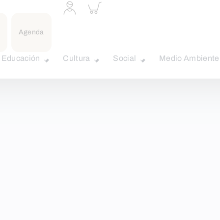
Acceder
Inspeccionar
a
carrito
perfil
personal
Agenda
Educación
Cultura
Social
Medio Ambiente