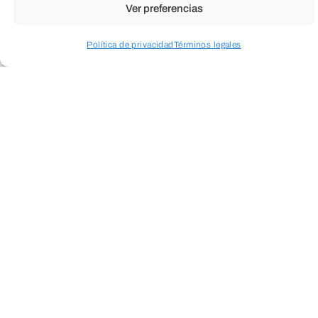
Ver preferencias
Política de privacidad
Términos legales
Acceder a perfil personal
Inspeccionar carrito