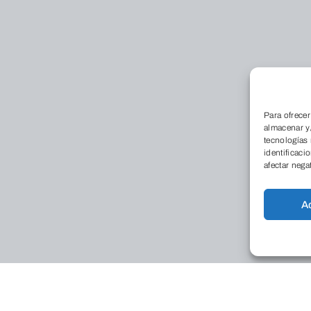
Para ofrecer
almacenar y/
tecnologías
identificaci
afectar nega
Conóce
A