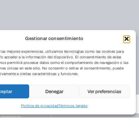
Gestionar consentimiento
 las mejores experiencias, utilizamos tecnologías como las cookies para
o acceder a la información del dispositivo. El consentimiento de estas
 nos permitirá procesar datos como el comportamiento de navegación o las
ones únicas en este sitio. No consentir o retirar el consentimiento, puede
tivamente a ciertas características y funciones.
nos
Foro Solidario
Quiénes somos
Residencia
ceptar
Denegar
Ver preferencias
Dónde estamos
Cordia
La Revista
Política de privacidad
Términos legales
Trabaja con
Medio Ambiente
nosotros
Aulas de Medio
Ambiente
Programas