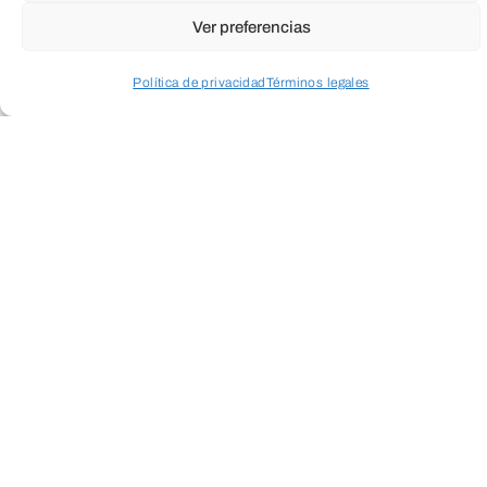
Ver preferencias
Política de privacidad
Términos legales
Acceder a perfil personal
Inspeccionar carrito
ENVIAR