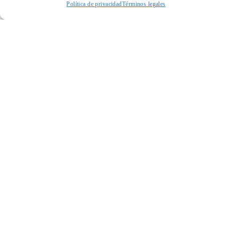
Política de privacidad
Términos legales
Acceder a perfil personal
Inspeccionar carrito