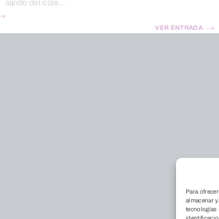
salido del cole…
VER ENTRADA
Para ofrecer
almacenar y/
tecnologías
identificaci