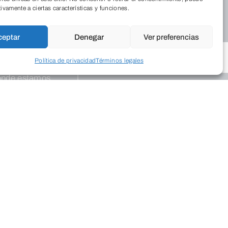
tivamente a ciertas características y funciones.
ceptar
Denegar
Ver preferencias
Residencia
Política de privacidad
Términos legales
iénes somos
Cordia
nde estamos
 Revista
abaja con
Medio Ambiente
sotros
Aulas de Medio
Ambiente
Programas
Publicaciones
legios
ograma Educa
Empresarial
Programas de