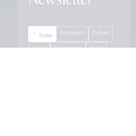
Newsletter
Educación
Cultura
Todas
Social
Empresarial
Salud
Medio ambiente
Cuando envíes estarás aceptando los
usos y condiciones