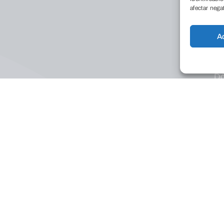
afectar nega
A
Conócenos
Qu
Dó
La
Tr
no
Fundación Caja de
Educación
Burgos
Co
Pr
Calle La Puebla, 1 (Edificio
Nexo)
09004 – Burgos – España