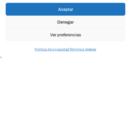
TeleEntradas
Aceptar
Denegar
Ver preferencias
Política de privacidad
Términos legales
Acceder a perfil personal
Inspeccionar carrito