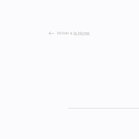
Skip
to
content
Volver a
la Home