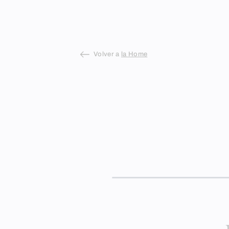
Skip
to
content
Volver a
la Home