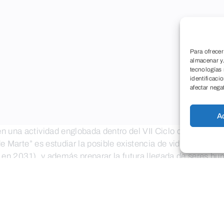
Para ofrecer
almacenar y/
tecnologías
identificaci
afectar nega
A
n una actividad englobada dentro del VII Ciclo de Ciencia 
 de Marte” es estudiar la posible existencia de vida pasada 
ra en 2031), y además preparar la futura llegada de seres hu