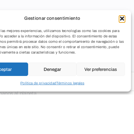
Gestionar consentimiento
 las mejores experiencias, utilizamos tecnologías como las cookies para
o acceder a la información del dispositivo. El consentimiento de estas
 nos permitirá procesar datos como el comportamiento de navegación o las
ones únicas en este sitio. No consentir o retirar el consentimiento, puede
tivamente a ciertas características y funciones.
ceptar
Denegar
Ver preferencias
y Cine organizado por Fundación Caja de Burgos. El
Política de privacidad
Términos legales
(o tal vez presente), comenzar el proceso de recogida de
manos al planeta.