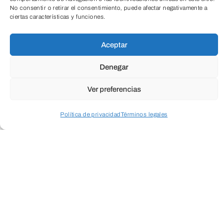
ENVIAR
No consentir o retirar el consentimiento, puede afectar negativamente a
ciertas características y funciones.
TeleEntradas
Aceptar
Denegar
Ver preferencias
Política de privacidad
Términos legales
Acceder a perfil personal
Inspeccionar carrito