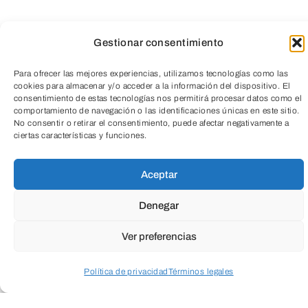
Todas
Gestionar consentimiento
Cultura
Social
Empresarial
Para ofrecer las mejores experiencias, utilizamos tecnologías como las
cookies para almacenar y/o acceder a la información del dispositivo. El
consentimiento de estas tecnologías nos permitirá procesar datos como el
Salud
Medio ambiente
comportamiento de navegación o las identificaciones únicas en este sitio.
No consentir o retirar el consentimiento, puede afectar negativamente a
TeleEntradas
ciertas características y funciones.
Aceptar
Denegar
Ver preferencias
Política de privacidad
Términos legales
Acceder a perfil personal
Inspeccionar carrito