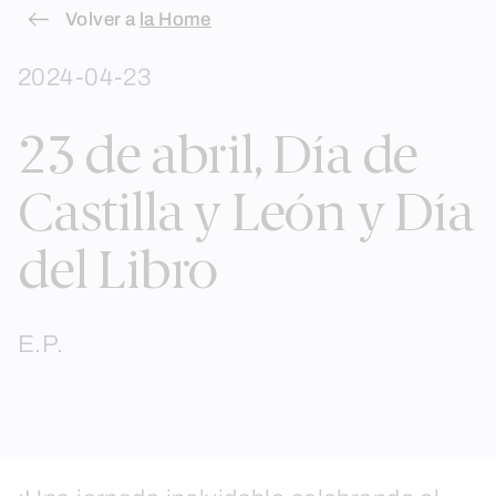
Skip
Volver a
la Home
to
2024-04-23
content
23 de abril, Día de
Castilla y León y Día
del Libro
E.P.