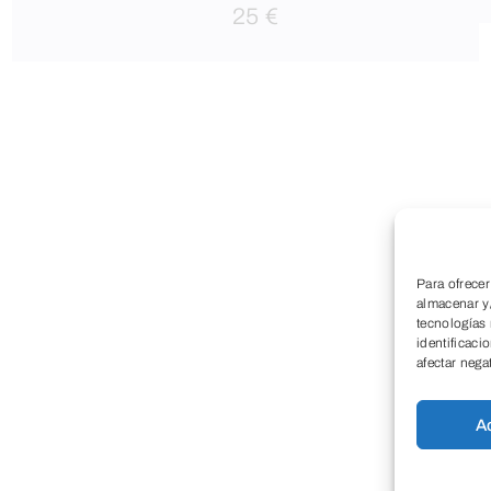
25 €
Para ofrecer
almacenar y/
tecnologías
identificaci
afectar nega
A