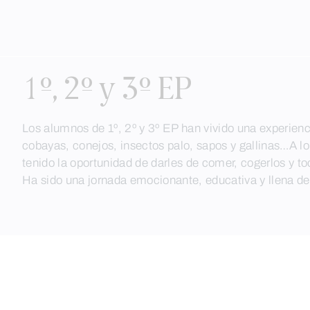
Skip
to
1º, 2º y 3º EP
content
Los alumnos de 1º, 2º y 3º EP han vivido una experienci
cobayas, conejos, insectos palo, sapos y gallinas…A lo 
tenido la oportunidad de darles de comer, cogerlos y t
Ha sido una jornada emocionante, educativa y llena de 