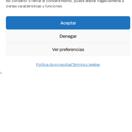
No consentir o retirar el consentimiento, puede afectar negativamente a
TeleEntradas
ciertas características y funciones.
Aceptar
Denegar
Ver preferencias
Política de privacidad
Términos legales
Acceder a perfil personal
Inspeccionar carrito