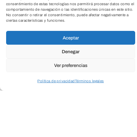
consentimiento de estas tecnologías nos permitirá procesar datos como el
comportamiento de navegación o las identificaciones únicas en este sitio.
No consentir o retirar el consentimiento, puede afectar negativamente a
ciertas características y funciones.
Aceptar
Denegar
Ver preferencias
Política de privacidad
Términos legales
Acceder a perfil personal
Inspeccionar carrito
Cuando envíes estarás aceptando los
usos y
condiciones