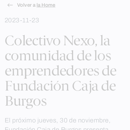
Skip
Volver a
la Home
to
2023-11-23
content
Colectivo Nexo, la
comunidad de los
emprendedores de
Fundación Caja de
Burgos
El próximo jueves, 30 de noviembre,
Fundación Caja de Burgos presenta