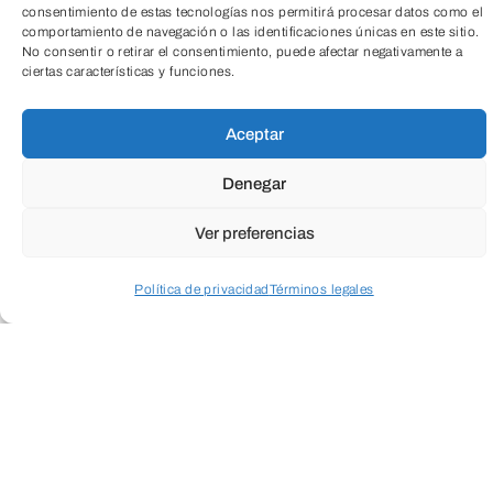
consentimiento de estas tecnologías nos permitirá procesar datos como el
comportamiento de navegación o las identificaciones únicas en este sitio.
Educación
No consentir o retirar el consentimiento, puede afectar negativamente a
ciertas características y funciones.
Aceptar
Todas
Denegar
Ver preferencias
Cultura
Social
Empresarial
Política de privacidad
Términos legales
Acceder a perfil personal
Inspeccionar carrito
Salud
Medio ambiente