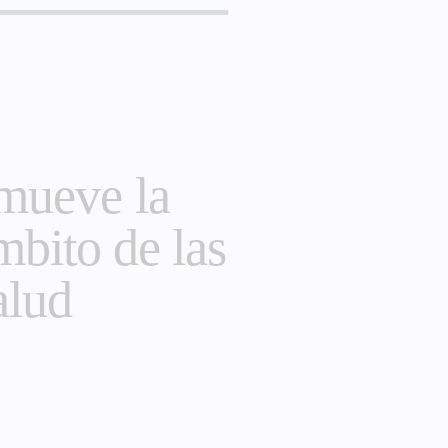
mueve la
mbito de las
alud