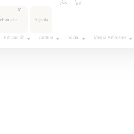
a
carrito
perfil
personal
leEntradas
Agenda
Educación
Cultura
Social
Medio Ambiente