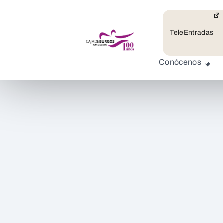
TeleEntradas
Conócenos