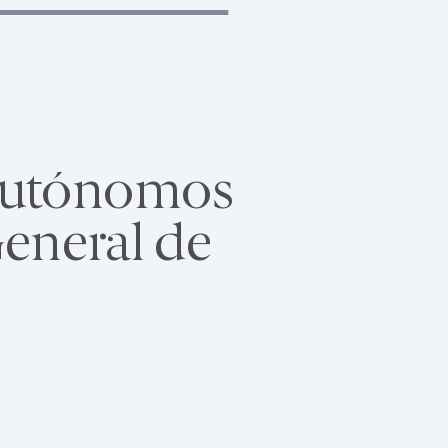
autónomos
eneral de
s