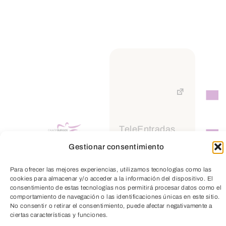
CUANTÍA
El importe de la subvención a conceder
en ambos programas será el
correspondiente a la cuota empresarial a
la Seguridad Social por contingencias
comunes, liquidada por la empresa por
TeleEntradas
los centros de trabajo por los que solicita
Gestionar consentimiento
la ayuda y que no haya estado exenta
Para ofrecer las mejores experiencias, utilizamos tecnologías como las
según la normativa aplicable, devengada
cookies para almacenar y/o acceder a la información del dispositivo. El
durante el período subvencionable que
consentimiento de estas tecnologías nos permitirá procesar datos como el
comportamiento de navegación o las identificaciones únicas en este sitio.
abraca desde el 14 de marzo de 2020
No consentir o retirar el consentimiento, puede afectar negativamente a
ciertas características y funciones.
hasta el 31 de octubre de 2020, y hasta