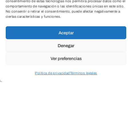
consentimiento de estas tecnologías nos permitirá procesar datos como el
comportamiento de navegación o las identificaciones únicas en este sitio.
No consentir o retirar el consentimiento, puede afectar negativamente a
ciertas características y funciones.
Aceptar
TeleEntradas
Denegar
Fundación
Ver preferencias
Caja de
Burgos
Política de privacidad
Términos legales
Acceder a perfil personal
Inspeccionar carrito
Calle La Puebla, 1 (Edificio Nexo)
09004 – Burgos – España