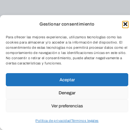
Gestionar consentimiento
Fundación
Para ofrecer las mejores experiencias, utilizamos tecnologías como las
Caja de
cookies para almacenar y/o acceder a la información del dispositivo. El
consentimiento de estas tecnologías nos permitirá procesar datos como el
Burgos
comportamiento de navegación o las identificaciones únicas en este sitio.
No consentir o retirar el consentimiento, puede afectar negativamente a
ciertas características y funciones.
Calle La Puebla, 1 (Edificio Nexo)
09004 – Burgos – España
Aceptar
TeleEntradas
Denegar
Ver preferencias
Teléfono:
(+34) 947 258 113
Política de privacidad
Términos legales
Email:
fundacion@cajadeburgos.com
Acceder a perfil personal
Inspeccionar carrito