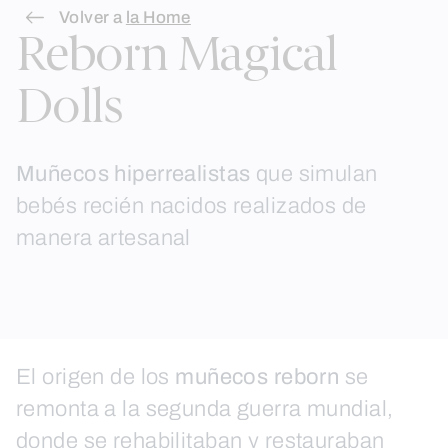
Skip
Volver a
la Home
Reborn Magical
to
content
Dolls
Muñecos hiperrealistas
que simulan
bebés recién nacidos realizados de
manera artesanal
El origen de los
muñecos reborn
se
remonta a la segunda guerra mundial,
donde se rehabilitaban y restauraban