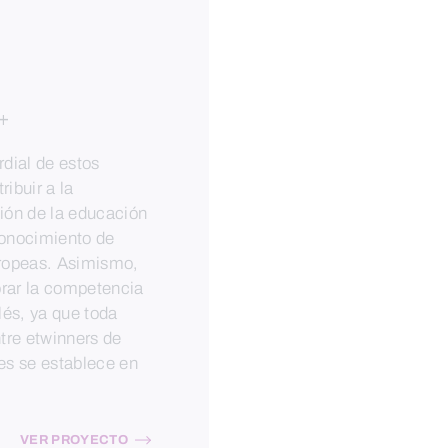
+
rdial de estos
ribuir a la
ción de la educación
conocimiento de
uropeas. Asimismo,
rar la competencia
glés, ya que toda
tre etwinners de
ses se establece en
VER PROYECTO