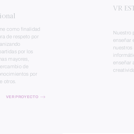
VR ES
ional
ene como finalidad
Nuestro p
ura de respeto por
enseñar 
ganizando
nuestros
artidas por los
informáti
onas mayores,
enseñar a
ntercambio de
creativi
onocimientos por
e otros.
VER PROYECTO